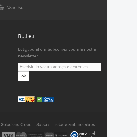
Youtube
Butlletí
Estigueu al dia. Subscriviu-vos a la nostra
,
newsletter
ok
-
Solucions Cloud
-
Suport
-
Treballa amb nosaltres
-