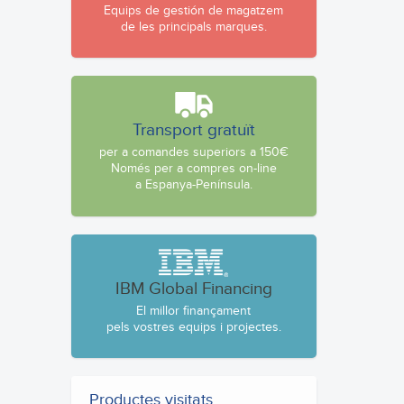
Equips de gestión de magatzem
de les principals marques.
Transport gratuït
per a comandes superiors a 150€
Només per a compres on-line
a Espanya-Península.
IBM Global Financing
El millor finançament
pels vostres equips i projectes.
Productes visitats