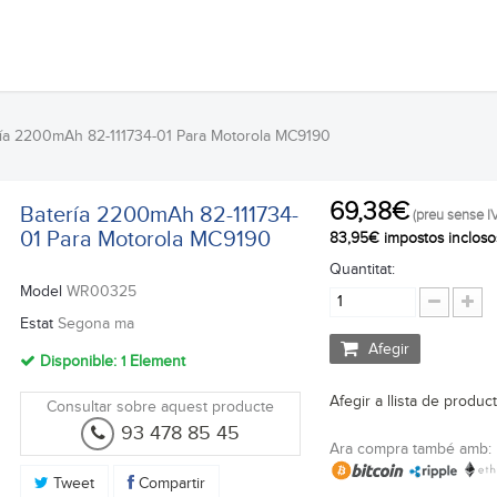
ía 2200mAh 82-111734-01 Para Motorola MC9190
69,38€
Batería 2200mAh 82-111734-
(preu sense I
01 Para Motorola MC9190
83,95€ impostos incloso
Quantitat:
Model
WR00325
Estat
Segona ma
Afegir
Disponible:
1
Element
Afegir a llista de produc
Consultar sobre aquest producte
93 478 85 45
Ara compra també amb:
Tweet
Compartir