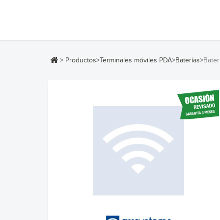
>
Productos
>
Terminales móviles PDA
>
Baterías
>
Bater