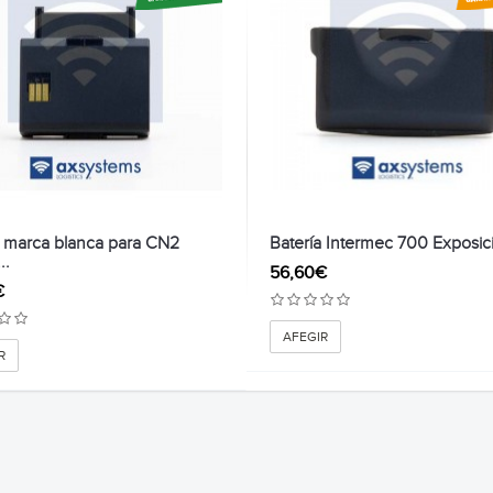
a marca blanca para CN2
Batería Intermec 700 Exposici
..
56,60€
€
AFEGIR
R