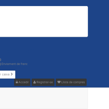
 vostre carret.
)
s)
Enviament de franc
r caixa
Accedir
Registrar-se
Llista de compres