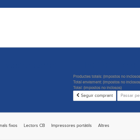
Hi ha 1 article al
l vostre carret
Productes totals: (impostos no inclosos
Total enviament: (impostos no incloso
Total: (impostos no inclosos)
Seguir comprant
Passar pe
nals fixos
Lectors CB
Impressores portàtils
Altres