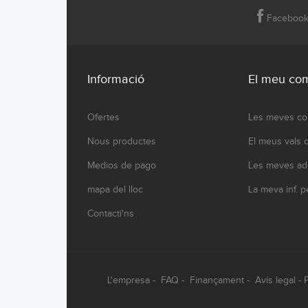
Faceboo
Informació
El meu co
Ofertes
Les meves c
Nous productes
El meus vals
Medios de pago
Les meves ad
mapa del lloc
La meva inf. p
Contacti'ns
L'empresa
-
FAQ
-
Finançament
-
Avís legal
-
P