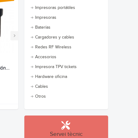
Impresoras portátiles
Impresoras
Baterías
›
Cargadores y cables
Redes RF Wireless
Accesorios
Impresora TPV tickets
ón...
Hardware oficina
Cables
Otros
Servei tècnic