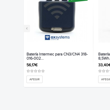
‹
Batería Intermec para CN3/CN4 318-
Baterí
016-002...
8,5Wh.
56,17€
33,40
AFEGIR
AFEGI