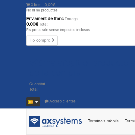
0
Item
- 0,00€
No hi ha productes
Enviament de franc
Entrega
0,00€
Total:
Els preus són sense impostos inclosos
Ho compro
S'ha afegit el producte a
de la compra
Quantitat
Total:
Acceso clientes
Terminals mòbils
Termi