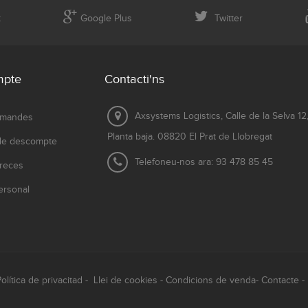
k
Google Plus
Twitter
mpte
Contacti'ns
Axsystems Logistics, Calle de la Selva 12
omandes
Planta baja. 08820 El Prat de Llobregat
 de descompte
Telefoneu-nos ara:
93 478 85 45
reces
ersonal
olítica de privacitad
-
Llei de cookies
-
Condicions de venda
-
Contacte