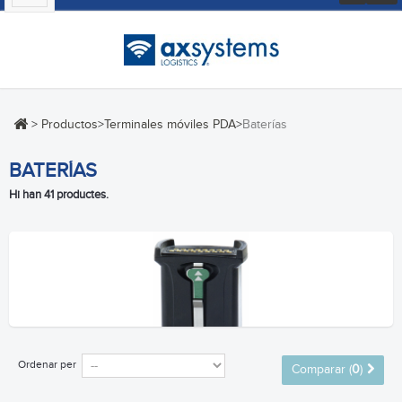
navigation
>
Productos
>
Terminales móviles PDA
>
Baterías
BATERÍAS
Hi han 41 productes.
Ordenar per
Comparar (
0
)