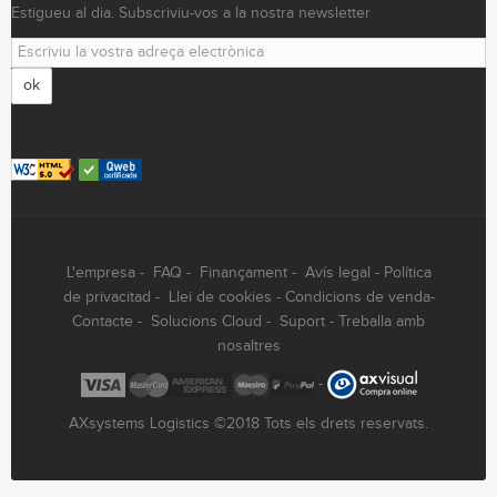
Estigueu al dia. Subscriviu-vos a la nostra newsletter
ok
L'empresa
-
FAQ
-
Finançament
-
Avís legal
-
Política
de privacitad
-
Llei de cookies
-
Condicions de venda
-
Contacte
-
Solucions Cloud
-
Suport
-
Treballa amb
nosaltres
-
AXsystems Logistics ©2018 Tots els drets reservats.