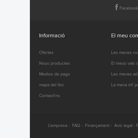
Faceboo
Informació
El meu co
Ofertes
Les meves c
Nous productes
El meus vals
Medios de pago
Les meves ad
mapa del lloc
La meva inf. p
Contacti'ns
L'empresa
-
FAQ
-
Finançament
-
Avís legal
-
P