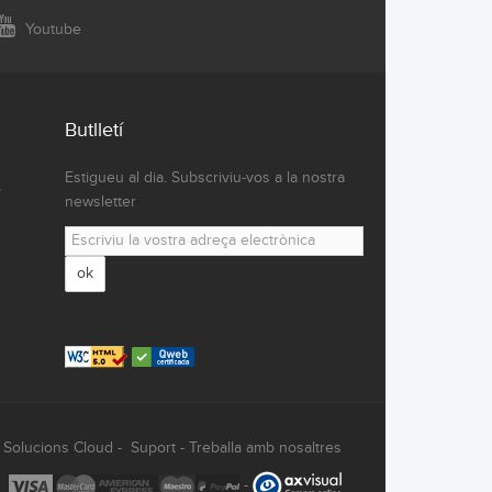
Youtube
Butlletí
Estigueu al dia. Subscriviu-vos a la nostra
,
newsletter
ok
-
Solucions Cloud
-
Suport
-
Treballa amb nosaltres
-