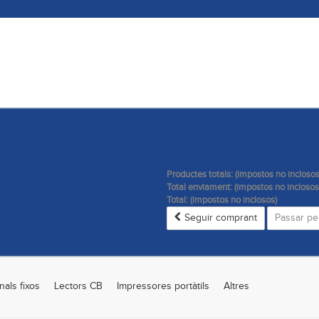
Hi ha 1 article al
l vostre carret
Productes totals: (impostos no inclosos
Total enviament: (impostos no incloso
Total: (impostos no inclosos)
Seguir comprant
Passar pe
nals fixos
Lectors CB
Impressores portàtils
Altres