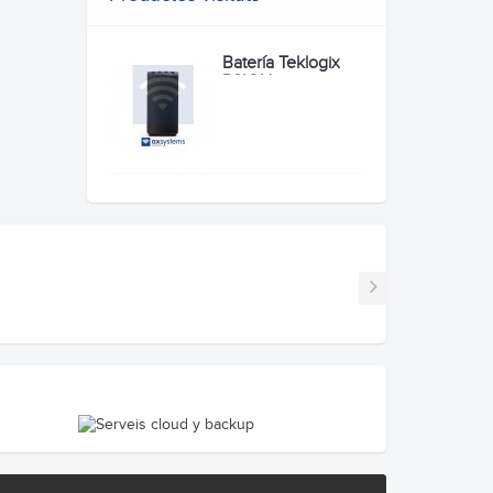
Batería Teklogix
PSION...