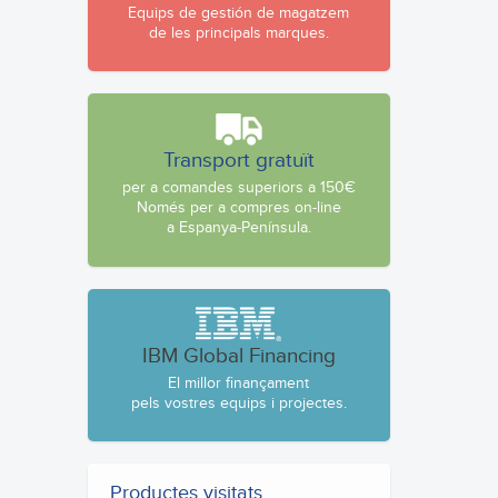
Equips de gestión de magatzem
de les principals marques.
Transport gratuït
per a comandes superiors a 150€
Només per a compres on-line
a Espanya-Península.
IBM Global Financing
El millor finançament
pels vostres equips i projectes.
Productes visitats