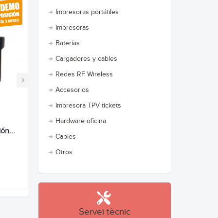
Impresoras portátiles
Impresoras
Baterías
Cargadores y cables
Redes RF Wireless
›
Accesorios
Impresora TPV tickets
Hardware oficina
ón...
Cables
Otros
Servei tècnic