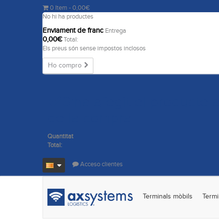
0
Item
- 0,00€
No hi ha productes
Enviament de franc
Entrega
0,00€
Total:
Els preus són sense impostos inclosos
Ho compro
S'ha afegit el producte a
de la compra
Quantitat
Total:
Acceso clientes
Terminals mòbils
Termi