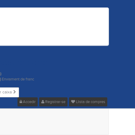
 vostre carret.
)
s)
Enviament de franc
r caixa
Accedir
Registrar-se
Llista de compres