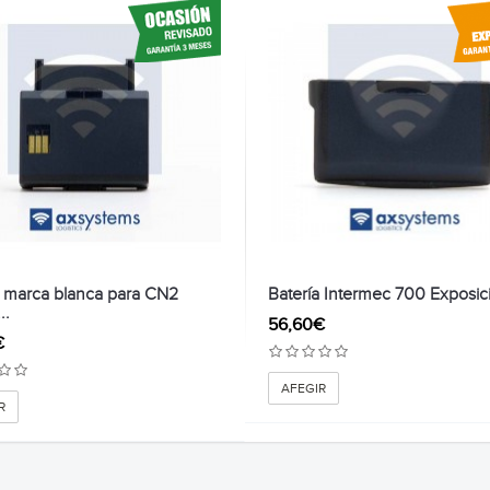
a marca blanca para CN2
Batería Intermec 700 Exposici
..
56,60€
€
AFEGIR
R