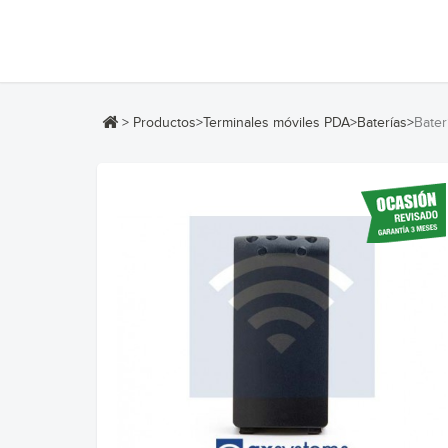
>
Productos
>
Terminales móviles PDA
>
Baterías
>
Bater