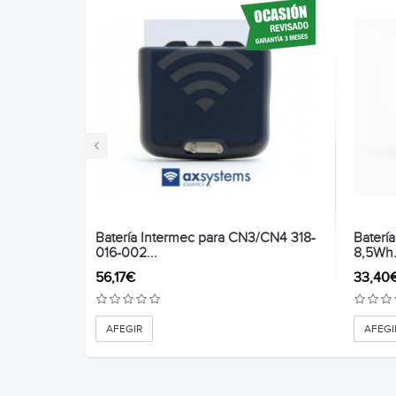
‹
Batería Intermec para CN3/CN4 318-
Baterí
016-002...
8,5Wh.
56,17€
33,40
AFEGIR
AFEGI