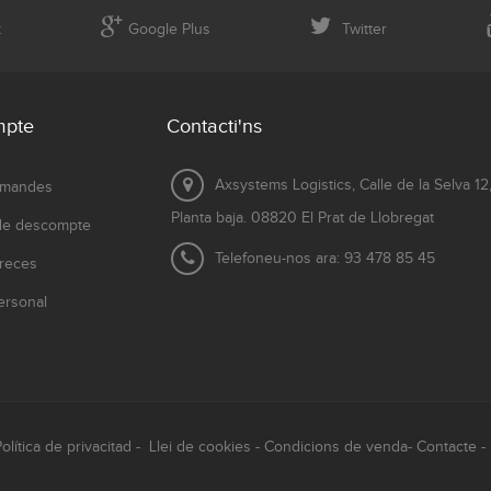
k
Google Plus
Twitter
mpte
Contacti'ns
Axsystems Logistics, Calle de la Selva 12
omandes
Planta baja. 08820 El Prat de Llobregat
 de descompte
Telefoneu-nos ara:
93 478 85 45
reces
ersonal
olítica de privacitad
-
Llei de cookies
-
Condicions de venda
-
Contacte