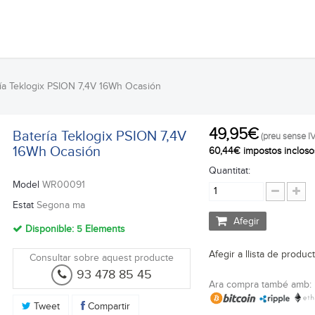
ía Teklogix PSION 7,4V 16Wh Ocasión
49,95€
Batería Teklogix PSION 7,4V
(preu sense IV
16Wh Ocasión
60,44€ impostos incloso
Quantitat:
Model
WR00091
Estat
Segona ma
Afegir
Disponible:
5
Elements
Afegir a llista de produc
Consultar sobre aquest producte
93 478 85 45
Ara compra també amb:
Tweet
Compartir