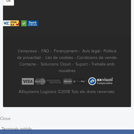
ok
L'empresa
-
FAQ
-
Finançament
-
Avís legal
-
Política
de privacitad
-
Llei de cookies
-
Condicions de venda
-
Contacte
-
Solucions Cloud
-
Suport
-
Treballa amb
nosaltres
-
AXsystems Logistics ©2018 Tots els drets reservats.
Close
Terminals mòbils