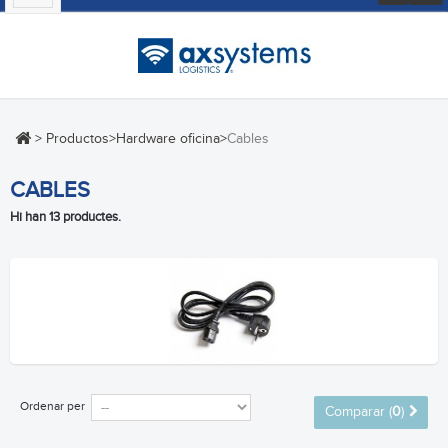
navigation
>
Productos
>
Hardware oficina
>
Cables
CABLES
Hi han 13 productes.
Ordenar per
Comparar (
0
)