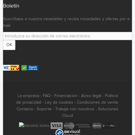
Boletín
Suscríbase a nuestra newsletter y reciba novedades y ofertas por e-
mail
OK
La empresa
-
FAQ
-
Financiación
-
Aviso legal
-
Política
de privacidad
-
Ley de cookies
-
Condiciones de venta
-
Contacto
-
Soporte
-
Trabaja con nosotros
-
Soluciones
Cloud
-